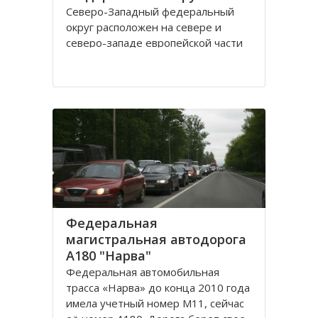
Северо-Западный федеральный
округ расположен на севере и
северо-западе европейской части
России. В составе округа
одиннадцать субъектов РФ:
Ненецкий автономный округ;
республики Карелия и Коми;
Архангельская, Вологодская,
Калининградская, Ленинградская,
Мурманская, Новгородская и
Псковская области
Федеральная
магистральная автодорога
А180 "Нарва"
Федеральная автомобильная
трасса «Нарва» до конца 2010 года
имела учетный номер М11, сейчас