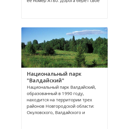
её номер А180. Дорога берет свое
начало от Санкт-Петербурга через
Ивангород к границе с Эстонией. В
обиходе эту трассу называют –
Таллиннское шоссе. Она является
небольшим участком европейского
маршрута Е 20
Национальный парк
"Валдайский"
Национальный парк Валдайский,
образованный в 1990 году,
находится на территории трех
районов Новгородской области:
Окуловского, Валдайского и
Демянского.