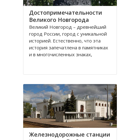
Достопримечательности
Великого Новгорода
Великий Новгород – древнейший
город России, город с уникальной
историей. Естественно, что эта
история запечатлена в памятниках
и в многочисленных знаках,
установленных в городе, в
названии улиц и площадей. Это и
Новгородский Кремль, и памятник
«Тысячелетие России» и памятник
Александру Невскому
Железнодорожные станции