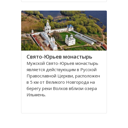
Целью организации послужило
сохранение уникального озерно-
лесного комплекса Валдайской
возвышенности и создание
условий для развития
Свято-Юрьев монастырь
Мужской Свято-Юрьев монастырь
является действующим в Русской
Православной Церкви, расположен
в 5 км от Великого Новгорода на
берегу реки Волхов вблизи озера
Ильмень.
Согласно преданию, основан Свято-
Юрьев монастырь был в 1030 году
князем Ярославом Мудрым,
который в святом крещении носил