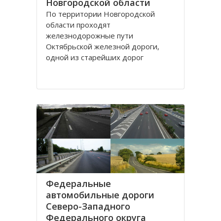
Новгородской области
По территории Новгородской
области проходят
железнодорожные пути
Октябрьской железной дороги,
одной из старейших дорог
Российской Федерации. Здесь
находится одно из самых главных
направлений ОЖД – трасса Санкт-
Петербург – Москва. 28% этой
скоростной магистрали проходит
по территории именно
Федеральные
автомобильные дороги
Северо-Западного
Федерального округа